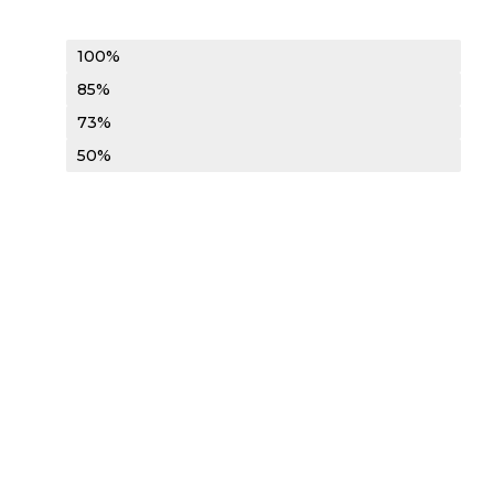
Terraplanagem
100%
Contagem 2
85%
Contagem 3
73%
Contagem 4
50%