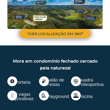
VER LOCALIZAÇÃO EM 360°
More em condomínio fechado cercado
pela natureza!
Salão de
Quadra
Portaria
Festas
Poliesportiva
2 vagas
Playground
Piscina
privativas