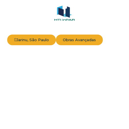
Jarinu, São Paulo
Obras Avançadas
Realize o sonho da casa
própria em Jarinu!
Mensais a partir de R$XXXX