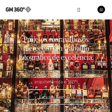
Projetos maravilhosos
merecem um trabalho
fotográfico de excelência.
Conheça nosso trabalho de fotografia
arquitetônica e 360°!
Faça um tour 360°