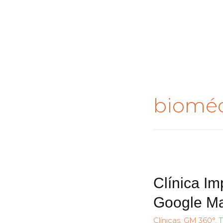
bioméd
Clínica Im
Google Ma
Clínicas
,
GM 360°
,
T