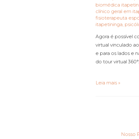
biomédica itapetin
clínico geral em it
fisioterapeuta espo
itapetininga
,
psicól
Agora é possível c
virtual vinculado a
e para os lados e n
do tour virtual 360°
Leia mais »
Nosso P