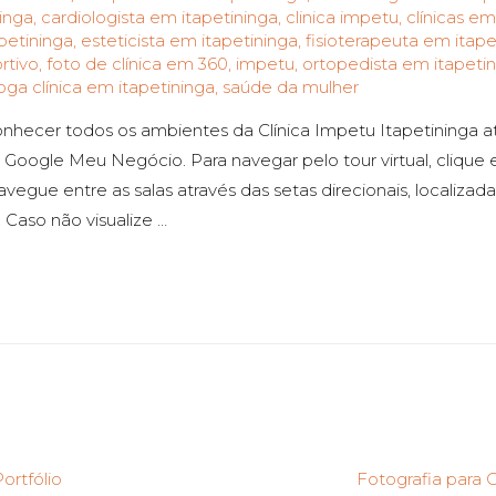
inga
,
cardiologista em itapetininga
,
clinica impetu
,
clínicas em
apetininga
,
esteticista em itapetininga
,
fisioterapeuta em itape
rtivo
,
foto de clínica em 360
,
impetu
,
ortopedista em itapeti
oga clínica em itapetininga
,
saúde da mulher
onhecer todos os ambientes da Clínica Impetu Itapetininga a
o Google Meu Negócio. Para navegar pelo tour virtual, clique 
avegue entre as salas através das setas direcionais, localizadas
. Caso não visualize …
ortfólio
Fotografia para C