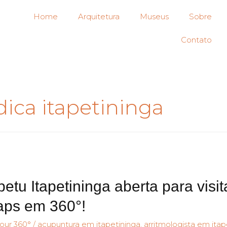
Home
Arquitetura
Museus
Sobre
Contato
ica itapetininga
petu Itapetininga aberta para visi
ps em 360°!
our 360°
/
acupuntura em itapetininga
,
arritmologista em itap