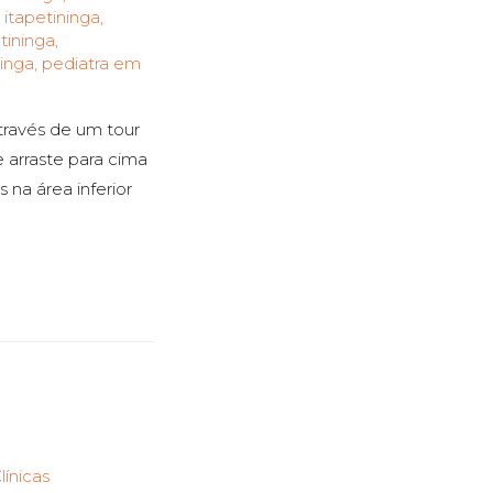
 itapetininga
,
tininga
,
ninga
,
pediatra em
través de um tour
e arraste para cima
 na área inferior
línicas