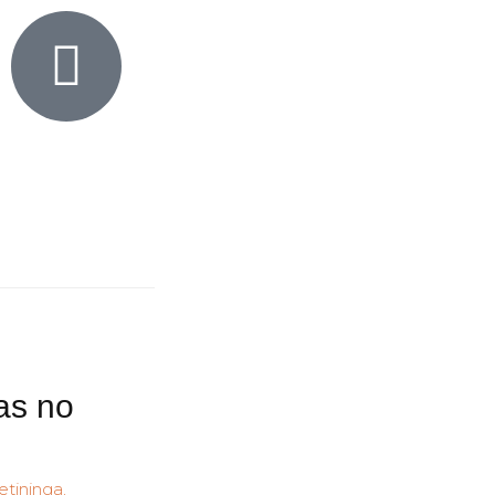
tas no
etininga
,