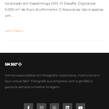
localizado em Itapetininga (SP). O Desafio: Digitalizar
5.000 m² de Puro Acolhimento O Araucárias não é apenas
um …
Leia mais »
Somos especialistas em fotografia corporativa, institucional e
tour virtual 360°. Fotografe sua empresa com a gm360 e
garanta sempre a melhor imagem.