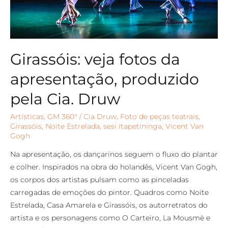
Girassóis: veja fotos da
apresentação, produzido
pela Cia. Druw
Artísticas
,
GM 360°
/
Cia Druw
,
Foto de peças teatrais
,
Girassóis
,
Noite Estrelada
,
sesi itapetininga
,
Vicent Van
Gogh
Na apresentação, os dançarinos seguem o fluxo do plantar
e colher. Inspirados na obra do holandês, Vicent Van Gogh,
os corpos dos artistas pulsam como as pinceladas
carregadas de emoções do pintor. Quadros como Noite
Estrelada, Casa Amarela e Girassóis, os autorretratos do
artista e os personagens como O Carteiro, La Mousmè e