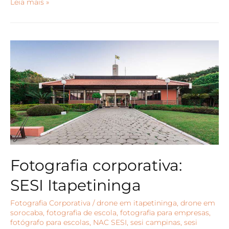
Leia mais »
Fotografia corporativa:
SESI Itapetininga
Fotografia Corporativa
/
drone em itapetininga
,
drone em
sorocaba
,
fotografia de escola
,
fotografia para empresas
,
fotógrafo para escolas
,
NAC SESI
,
sesi campinas
,
sesi