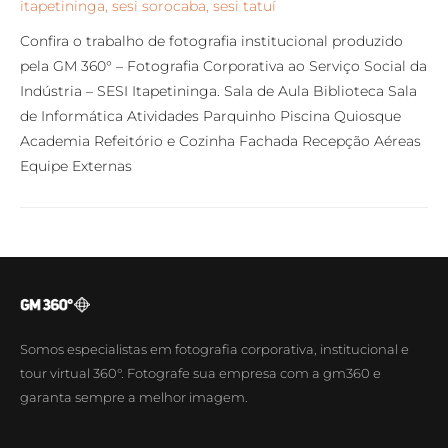
itapetininga
,
sesi sorocaba
,
sesi tatuí
Confira o trabalho de fotografia institucional produzido
pela GM 360° – Fotografia Corporativa ao Serviço Social da
Indústria – SESI Itapetininga. Sala de Aula Biblioteca Sala
de Informática Atividades Parquinho Piscina Quiosque
Academia Refeitório e Cozinha Fachada Recepção Aéreas
Equipe Externas
Somos especialistas em fotografia corporativa, institucional e
tour virtual 360°. Fotografe sua empresa com a gm360 e
garanta sempre a melhor imagem.