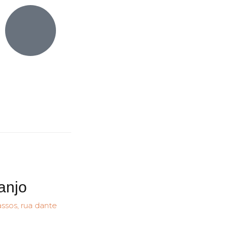
anjo
assos
,
rua dante