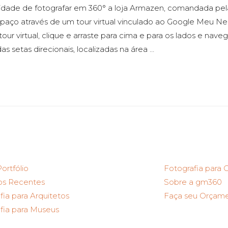
idade de fotografar em 360° a loja Armazen, comandada pel
paço através de um tour virtual vinculado ao Google Meu Ne
our virtual, clique e arraste para cima e para os lados e nave
s setas direcionais, localizadas na área …
ortfólio
Fotografia para C
os Recentes
Sobre a gm360
fia para Arquitetos
Faça seu Orçam
fia para Museus