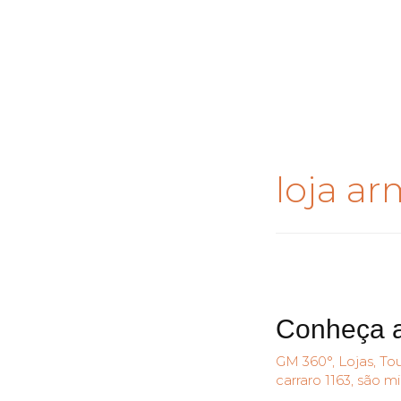
loja a
Conheça a
GM 360°
,
Lojas
,
Tou
carraro 1163
,
são mi