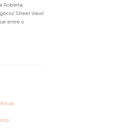
a Roberta.
gócio/ Street View!
gue entre o
línicas
ento