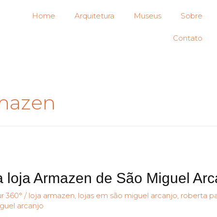
Home
Arquitetura
Museus
Sobre
Contato
rmazen
 loja Armazen de São Miguel Arc
r 360°
/
loja armazen
,
lojas em são miguel arcanjo
,
roberta p
guel arcanjo