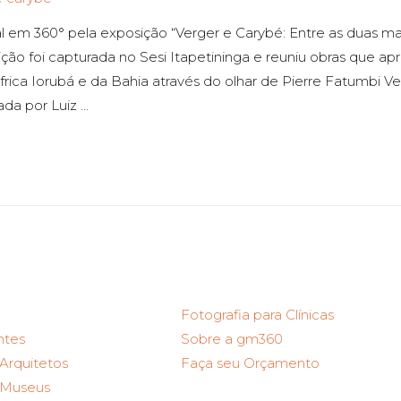
al em 360° pela exposição “Verger e Carybé: Entre as duas m
sição foi capturada no Sesi Itapetininga e reuniu obras que 
África Iorubá e da Bahia através do olhar de Pierre Fatumbi V
ada por Luiz …
Fotografia para Clínicas
ntes
Sobre a gm360
 Arquitetos
Faça seu Orçamento
a Museus