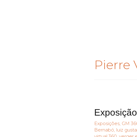
Pierre 
Exposição
Exposições
,
GM 36
Bernabó
,
luiz gust
virtual 360
,
verger 