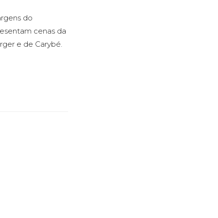
argens do
apresentam cenas da
erger e de Carybé.