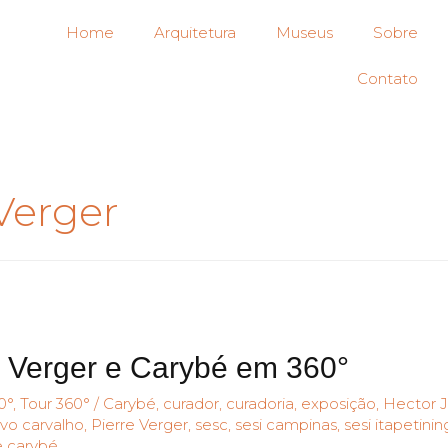
Home
Arquitetura
Museus
Sobre
Contato
Verger
 Verger e Carybé em 360°
0°
,
Tour 360°
/
Carybé
,
curador
,
curadoria
,
exposição
,
Hector J
avo carvalho
,
Pierre Verger
,
sesc
,
sesi campinas
,
sesi itapetini
e carybé