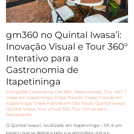
gm360 no Quintal Iwasa’i:
Inovação Visual e Tour 360°
Interativo para a
Gastronomia de
Itapetininga
Fotografia Corporativa
,
GM 360°
,
Restaurantes
,
Tour 360°
/
crepe em itapetininga
,
Crepe francês
,
Crepe Francês em
Itapetininga
,
Crepe Francês em São Paulo
,
Quintal Iwasa'i
,
Quintal Iwasai
,
tour virtual 360
,
Tour Virtual para
Restaurante
O Quintal Iwasa’i, localizado em Itapetininga – SP, é um
espaço que se destaca pela sua atmosfera única e