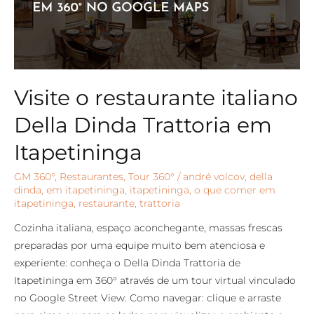
Visite o restaurante italiano
Della Dinda Trattoria em
Itapetininga
GM 360°
,
Restaurantes
,
Tour 360°
/
andré volcov
,
della
dinda
,
em itapetininga
,
itapetininga
,
o que comer em
itapetininga
,
restaurante
,
trattoria
Cozinha italiana, espaço aconchegante, massas frescas
preparadas por uma equipe muito bem atenciosa e
experiente: conheça o Della Dinda Trattoria de
Itapetininga em 360° através de um tour virtual vinculado
no Google Street View. Como navegar: clique e arraste